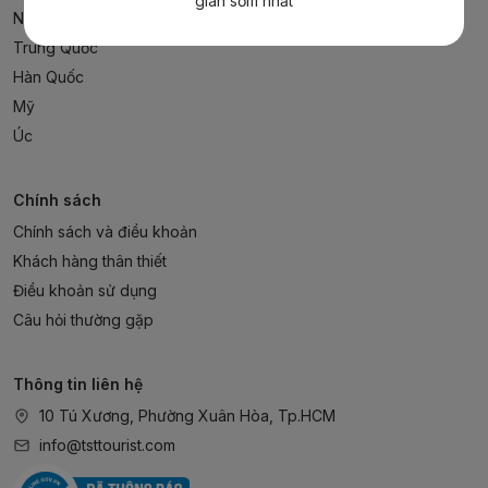
gian sớm nhất
Nhật Bản
Trung Quốc
Hàn Quốc
Mỹ
Úc
Chính sách
Chính sách và điều khoản
Khách hàng thân thiết
Điều khoản sử dụng
Câu hỏi thường gặp
Thông tin liên hệ
10 Tú Xương, Phường Xuân Hòa, Tp.HCM
info@tsttourist.com