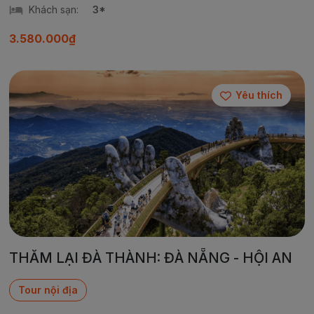
Khách sạn:
3*
3.580.000₫
Yêu thích
THĂM LẠI ĐÀ THÀNH: ĐÀ NẴNG - HỘI AN
Tour nội địa