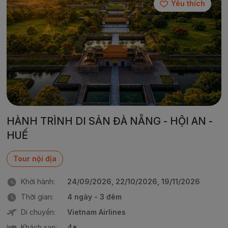
Yêu thích
HÀNH TRÌNH DI SẢN ĐÀ NẴNG - HỘI AN -
HUẾ
Tour nội địa
Khởi hành:
24/09/2026, 22/10/2026, 19/11/2026
Thời gian:
4 ngày - 3 đêm
Di chuyển:
Vietnam Airlines
Khách sạn:
4*