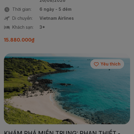
26/08/2026
Thời gian:
6 ngày - 5 đêm
Di chuyển:
Vietnam Airlines
Khách sạn:
3*
15.880.000₫
Yêu thích
KHÁM PHÁ MIỀN TRUNG: PHAN THIẾT -