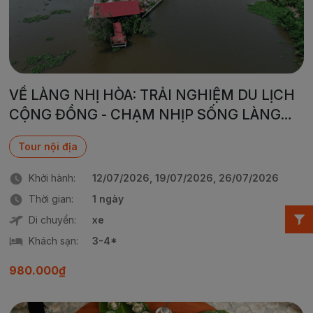
VỀ LÀNG NHỊ HÒA: TRẢI NGHIỆM DU LỊCH
CỘNG ĐỒNG - CHẠM NHỊP SỐNG LÀNG
QUÊ
Tour nội địa
Khởi hành:
12/07/2026, 19/07/2026, 26/07/2026
Thời gian:
1 ngày
Di chuyển:
xe
Khách sạn:
3-4*
980.000₫