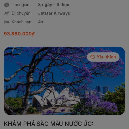
Thời gian:
8 ngày - 6 đêm
Di chuyển:
Jetstar Airways
Khách sạn:
4*
93.880.000₫
Yêu thích
KHÁM PHÁ SẮC MÀU NƯỚC ÚC: