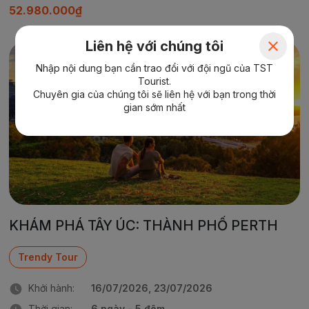
52.980.000₫
Liên hệ với chúng tôi
Yêu thích
Nhập nội dung bạn cần trao đổi với đội ngũ của TST
Tourist.
Chuyên gia của chúng tôi sẽ liên hệ với bạn trong thời
gian sớm nhất
KHÁM PHÁ TÂY ÚC: THÀNH PHỐ PERTH
Trendy Tour
Khởi hành:
16/07/2026, 23/07/2026
Thời gian:
6 ngày - 5 đêm