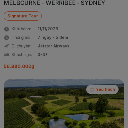
MELBOURNE - WERRIBEE - SYDNEY
Signature Tour
Khởi hành:
11/11/2026
Thời gian:
7 ngày - 5 đêm
Di chuyển:
Jetstar Airways
Khách sạn:
3-4*
56.880.000₫
Yêu thích