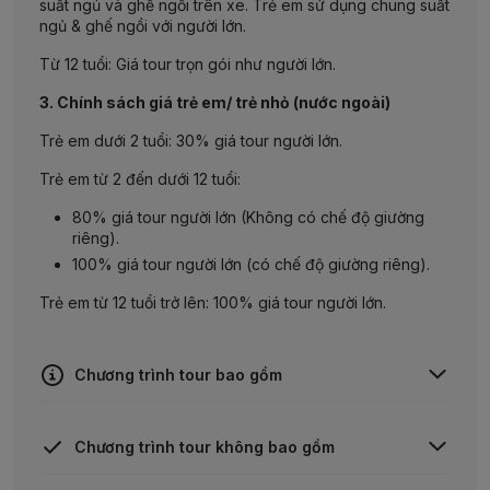
suất ngủ và ghế ngồi trên xe. Trẻ em sử dụng chung suất
ngủ & ghế ngồi với người lớn.
Từ 12 tuổi: Giá tour trọn gói như người lớn.
3. Chính sách giá trẻ em/ trẻ nhỏ (nước ngoài)
Trẻ em dưới 2 tuổi: 30% giá tour người lớn.
Trẻ em từ 2 đến dưới 12 tuổi:
80% giá tour người lớn (Không có chế độ giường
riêng).
100% giá tour người lớn (có chế độ giường riêng).
Trẻ em từ 12 tuổi trở lên: 100% giá tour người lớn.
Chương trình tour bao gồm
Vé máy bay khứ hồi quốc tế hãng Vietnam airlines
Chương trình tour không bao gồm
chặng
TP.HCM - HANEDA // CHITOSE // HANEDA
- TP. HCM.