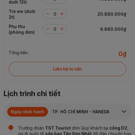
dưới 12t)
Trẻ em (dưới
20.880.000₫
2t)
Phụ thu
9.880.000₫
(phòng đơn)
Tổng tiền:
0₫
Liên hệ tư vấn
Lịch trình chi tiết
Ngày khởi hành
TP. HỒ CHÍ MINH - HANEDA
Trưởng đoàn
TST Tourist
đón Quý khách tại
cổng D2
,
ga đi quốc tế
sân bay Tân Sơn Nhất
để đáp chuyến bay