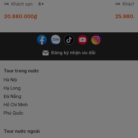
Khách sạn:
4*
Khách s
20.880.000₫
25.980.
Đăng ký nhận ưu đãi
Tour trong nước
Hà Nội
Hạ Long
Đà Nẵng
Hồ Chí Minh
Phú Quốc
Tour nước ngoài