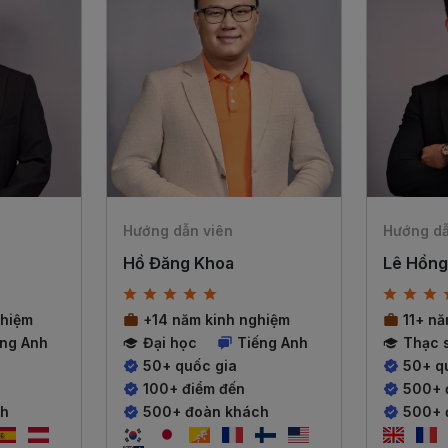
Hướng dẫn viên
Hướng dẫ
Hồ Đăng Khoa
Lê Hồng
ghiệm
+14 năm kinh nghiệm
11+ n
ếng Anh
Đại học
Tiếng Anh
Thạc s
50+ quốc gia
50+ q
100+ điểm đến
500+ 
ch
500+ đoàn khách
500+ 