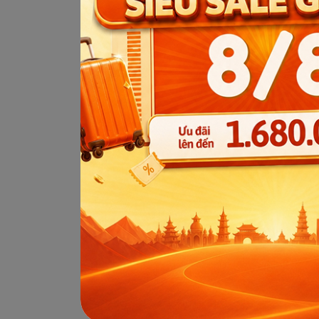
12+ năm kinh ng
Đại học
Ti
20+ quốc gia
100+ điểm đến
100+ đoàn khác
Liên hệ ngay