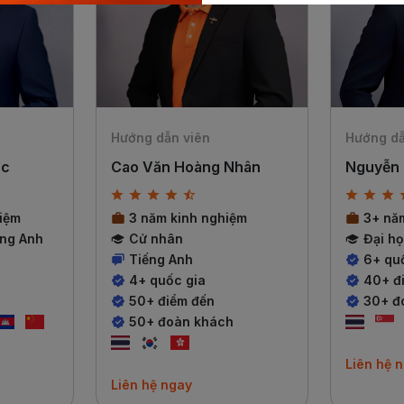
Hướng dẫn viên
Hướng dẫ
ốc
Cao Văn Hoàng Nhân
Nguyễn 
iệm
3 năm kinh nghiệm
3+ nă
ếng Anh
Cử nhân
Đại h
Tiếng Anh
6+ qu
4+ quốc gia
40+ đ
50+ điểm đến
30+ đ
50+ đoàn khách
Liên hệ 
Liên hệ ngay