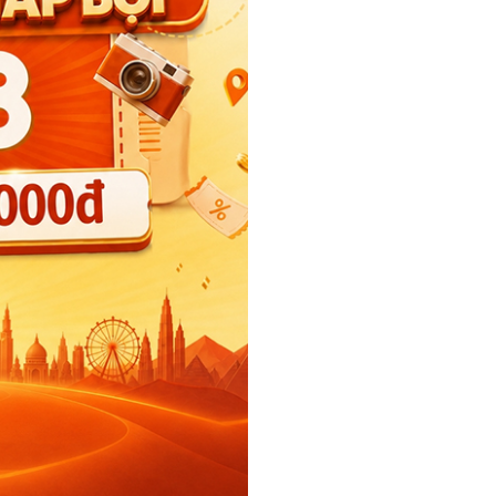
hiệm
11+ năm kinh nghiệm
9+ nă
ếng Anh
Đại học
Đại h
15+ quốc gia
Tiếng
80+ điểm đến
17+ qu
h
100+ đoàn khách
100+ 
100+ 
Liên hệ ngay
Liên hệ 