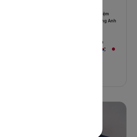
m kinh nghiệm
8+ năm kinh nghiệm
ọc
Đại học
Tiếng Anh
 Trung
10+ quốc gia
ốc gia
100+ điểm đến
điểm đến
100+ đoàn khách
đoàn khách
Liên hệ ngay
ngay