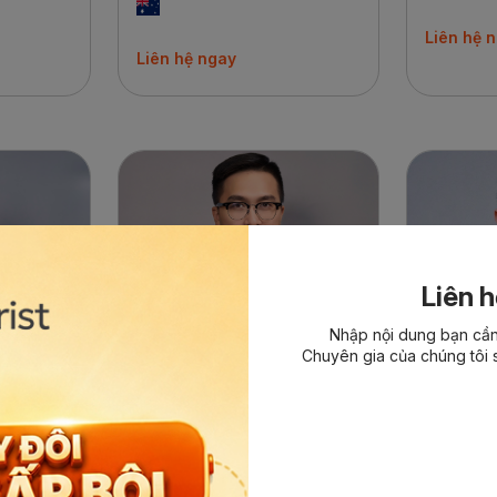
Liên hệ 
Liên hệ ngay
Liên h
Nhập nội dung bạn cần 
Chuyên gia của chúng tôi s
Hướng dẫn viên
Hướng dẫ
Nguyễn Phương Tiến
Hồ Duy 