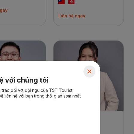
ngay
Liên hệ ngay
ệ với chúng tôi
trao đổi với đội ngũ của TST Tourist.
ẽ liên hệ với bạn trong thời gian sớm nhất
n viên
Hướng dẫn viên
Khánh
Mai Thị Kim Huệ