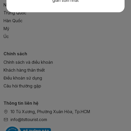
gian sớm nhất
Nhật Bản
Trung Quốc
Hàn Quốc
Mỹ
Úc
Chính sách
Chính sách và điều khoản
Khách hàng thân thiết
Điều khoản sử dụng
Câu hỏi thường gặp
Thông tin liên hệ
10 Tú Xương, Phường Xuân Hòa, Tp.HCM
info@tsttourist.com