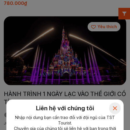
780.000₫
Yêu thích
HÀNH TRÌNH 1 NGÀY LẠC VÀO THẾ GIỚI CỔ
TÍCH DISNEYLAND HONG KONG
Liên hệ với chúng tôi
Thời gian:
Update
Nhập nội dung bạn cần trao đổi với đội ngũ của TST
Tourist.
Di chuyển:
Update
Chuyên gia của chúng tôi sẽ liên hệ với bạn trong thời