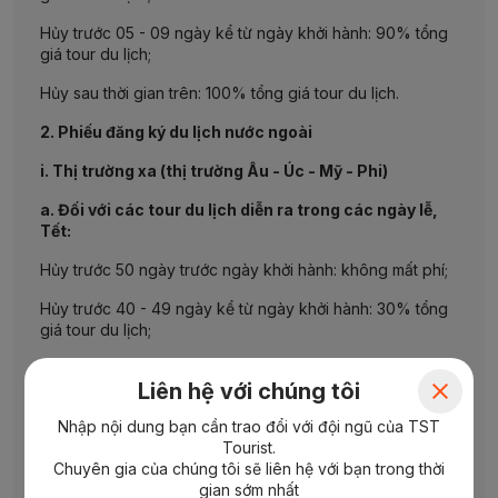
Hủy trước 05 - 09 ngày kể từ ngày khởi hành: 90% tổng
giá tour du lịch;
Hủy sau thời gian trên: 100% tổng giá tour du lịch.
2. Phiếu đăng ký du lịch nước ngoài
i. Thị trường xa (thị trường Âu - Úc - Mỹ - Phi)
a. Đối với các tour du lịch diễn ra trong các ngày lễ,
Tết:
Hủy trước 50 ngày trước ngày khởi hành: không mất phí;
Hủy trước 40 - 49 ngày kể từ ngày khởi hành: 30% tổng
giá tour du lịch;
Hủy trước 30 - 39 ngày kể từ ngày khởi hành: 50% tổng
Liên hệ với chúng tôi
giá tour du lịch;
Nhập nội dung bạn cần trao đổi với đội ngũ của TST
Hủy trước 20 – 29 ngày kể từ ngày khởi hành: 70% tổng
Tourist.
giá tour du lịch;
Chuyên gia của chúng tôi sẽ liên hệ với bạn trong thời
Hủy trước 10 - 19 ngày kể từ ngày khởi hành: 90% tổng
gian sớm nhất