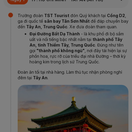
Trưởng đoàn
TST Tourist
đón Quý khách tại
Cổng D2
,
ga đi quốc tế
sân bay Tân Sơn Nhất
để đáp chuyến bay
đến
Tây An, Trung Quốc
. Xe đưa đoàn tham quan.
Đại Đường Bất Dạ Thành
- là khu phố đi bộ sầm
uất và nổi tiếng bậc nhất nằm tại
thành phố Tây
An, tỉnh Thiểm Tây, Trung Quốc
. Đúng như tên
gọi
"thành phố không ngủ"
, nơi đây tái hiện lại sự
phồn hoa, rực rỡ của triều đại nhà Đường – thời kỳ
hoàng kim trong lịch sử Trung Quốc.
Đoàn ăn tối tại nhà hàng. Làm thủ tục nhận phòng nghỉ
đêm tại
Tây An
.