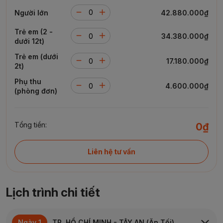
Người lớn
42.880.000₫
Trẻ em (2 -
34.380.000₫
dưới 12t)
Trẻ em (dưới
17.180.000₫
2t)
Phụ thu
4.600.000₫
(phòng đơn)
Tổng tiền:
0₫
Liên hệ tư vấn
Lịch trình chi tiết
Ngày 1
TP. HỒ CHÍ MINH - TÂY AN (Ăn Tối)