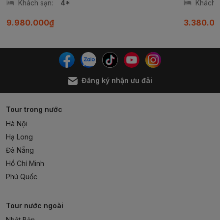
Khách sạn:
4*
Khách s
9.980.000₫
3.380.0
Đăng ký nhận ưu đãi
Tour trong nước
Hà Nội
Hạ Long
Đà Nẵng
Hồ Chí Minh
Phú Quốc
Tour nước ngoài
Nhật Bản