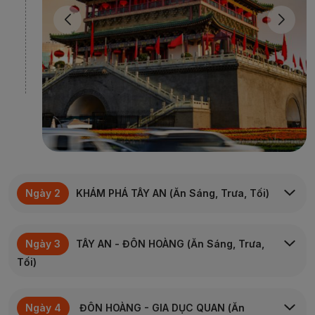
Ngày 2
KHÁM PHÁ TÂY AN (Ăn Sáng, Trưa, Tối)
Đoàn ăn sáng tại khách sạn. Xe đưa đoàn khởi hành
Ngày 3
TÂY AN - ĐÔN HOÀNG (Ăn Sáng, Trưa,
tham quan:
Lăng Mộ Tần Thuỷ Hoàng
- Quần thể lăng mộ
Tối)
hoàng gia lớn nhất thế giới với lịch sử hơn 2.000
năm, nơi quy tụ những bí ẩn khảo cổ kinh điển và
Đoàn ăn sáng và trả phòng. Xe đưa đoàn ra sân bay để
minh chứng cho quyền lực tối thượng của vị hoàng
Ngày 4
ĐÔN HOÀNG - GIA DỤC QUAN (Ăn
làm thủ tục chuyến bay đến
Đôn Hoàng
.
đế đầu tiên thống nhất Trung Hoa.