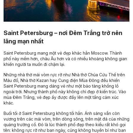
Saint Petersburg – nơi Đêm Trắng trở nên
lãng mạn nhất
Saint Petersburg mang một vẻ đẹp khác hẳn Moscow. Thành
phố này mềm hơn, châu Âu hơn và có nhiều khoảng không gian
khiến người ta muốn đi chậm lại.
Những nhà thờ mái vòm rực rỡ như Nhà thờ Chúa Cứu Thế trên
Máu đổ, Nhà thờ Kazan hay Cung điện Mùa Đông đều khiến
Saint Petersburg mang dáng vẻ như một bảo tàng khổng lồ
ngoài trời. Nhưng thành phố này không chỉ đẹp ở kiến trúc. Vào
mùa Đêm Trắng, vẻ đẹp ấy được đẩy lên một tầng cảm xúc
khác.
Buổi tối ở Saint Petersburg không tối hẳn. Ánh sáng vẫn còn
vương trên các mái vòm, trên dòng sông, trên mặt đá của những
quảng trường cổ. Đó là lúc thành phố đẹp theo kiểu rất khó gọi
tên: không rực rỡ như ban ngày, cũng không huyền bí như ban