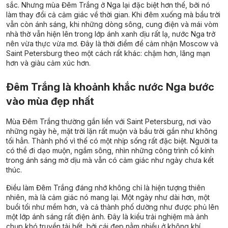
sắc. Nhưng mùa Đêm Trắng ở Nga lại đặc biệt hơn thế, bởi nó
làm thay đổi cả cảm giác về thời gian. Khi đêm xuống mà bầu trời
vẫn còn ánh sáng, khi những dòng sông, cung điện và mái vòm
nhà thờ vẫn hiện lên trong lớp ánh xanh dịu rất lạ, nước Nga trở
nên vừa thực vừa mơ. Đây là thời điểm để cảm nhận Moscow và
Saint Petersburg theo một cách rất khác: chậm hơn, lãng mạn
hơn và giàu cảm xúc hơn.
Đêm Trắng là khoảnh khắc nước Nga bước
vào mùa đẹp nhất
Mùa Đêm Trắng thường gắn liền với Saint Petersburg, nơi vào
những ngày hè, mặt trời lặn rất muộn và bầu trời gần như không
tối hẳn. Thành phố vì thế có một nhịp sống rất đặc biệt. Người ta
có thể đi dạo muộn, ngắm sông, nhìn những công trình cổ kính
trong ánh sáng mờ dịu mà vẫn có cảm giác như ngày chưa kết
thúc.
Điều làm Đêm Trắng đáng nhớ không chỉ là hiện tượng thiên
nhiên, mà là cảm giác nó mang lại. Một ngày như dài hơn, một
buổi tối như mềm hơn, và cả thành phố dường như được phủ lên
một lớp ánh sáng rất điện ảnh. Đây là kiểu trải nghiệm mà ảnh
chụp khó truyền tải hết, bởi cái đẹp nằm nhiều ở không khí.