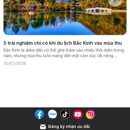
5 trải nghiệm chỉ có khi du lịch Bắc Kinh vào mùa thu
Bắc Kinh là điểm đến có thể ghé thăm vào nhiều thời điểm trong
năm, nhưng mùa thu luôn mang đến một cảm xúc rất riêng.
Không khí dịu mát, bầu trời trong xanh và những hàng cây bắt
30/07/2026
đầu thay màu khiến thành phố cổ kính này trở nên mềm mại, gần
gũi hơn. Những công trình vốn đã quen thuộc như Tử Cấm
Thành, Di Hòa Viên hay Vạn Lý Trường Thành cũng khoác lên
diện mạo khác khi...
Đăng ký nhận ưu đãi