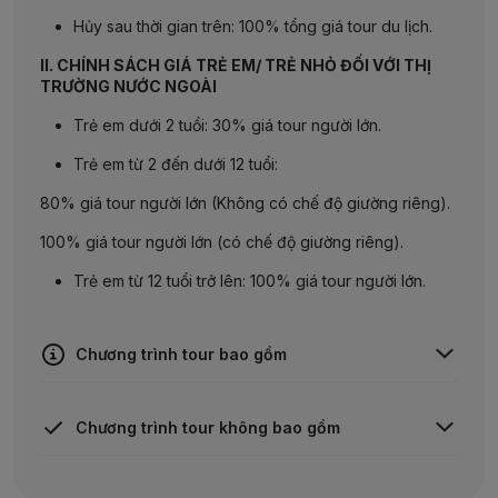
Hủy
sau
thời
gian
trên
: 100%
tổng
giá
tour du
lịch
.
II. CHÍNH SÁCH GIÁ TRẺ EM/ TRẺ NHỎ ĐỐI VỚI THỊ
TRƯỜNG NƯỚC NGOÀI
Trẻ em dưới 2 tuổi: 30% giá tour người lớn.
Trẻ em từ 2 đến dưới 12 tuổi:
80%
giá
tour
người
lớn
(
Không
có
chế
độ
giường
riêng
).
100%
giá
tour
người
lớn
(
có
chế
độ
giường
riêng
).
Trẻ em từ 12 tuổi trở lên: 100% giá tour người lớn.
Chương trình tour bao gồm
Vé máy bay khứ hồi theo hành trình
TP.HCM –
Chương trình tour không bao gồm
KANSAI // NARITA – TP. HCM.
Xe du lịch phục vụ tham quan theo chương trình.
Chi phí Tip dành cho tài xế và HDV (theo số khách
Thị thực nhập cảnh
Nhật Bản
.