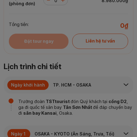
8.980.000₫
(phòng đơn)
Tổng tiền:
0₫
Liên hệ tư vấn
Đặt tour ngay
Lịch trình chi tiết
Ngày khởi hành
TP. HCM - OSAKA
Trưởng đoàn
TSTtourist
đón Quý khách tại
cổng
D2
,
ga đi quốc tế sân bay
Tân Sơn Nhất
để đáp chuyến bay
đi
sân bay
Kansai
, Osaka
.
Ngày 1
OSAKA - KYOTO (Ăn Sáng, Trưa, Tối)