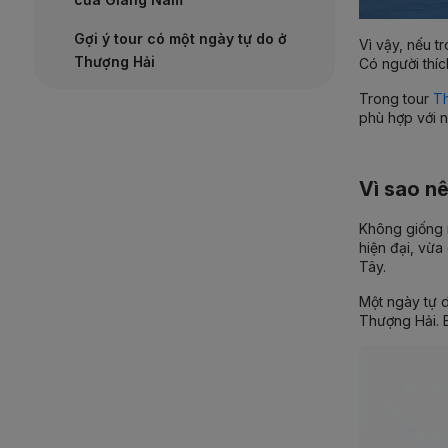
Gợi ý tour có một ngày tự do ở
Vì vậy, nếu t
Thượng Hải
Có người thíc
Trong
tour
Th
phù hợp với 
Vì sao n
Không giống n
hiện đại, vừa
Tây.
Một ngày tự d
Thượng Hải. B