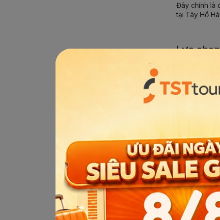
Đây chính là 
tại Tây Hồ Hà
Lựa chọn
Nếu bạn yêu t
lựa chọn phù
Trong chương
Tháp truyền 