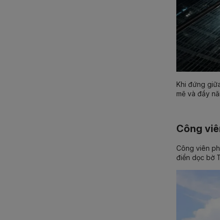
Khi đứng giữa
mẽ và đầy năn
Công viê
Công viên ph
điển dọc bờ T