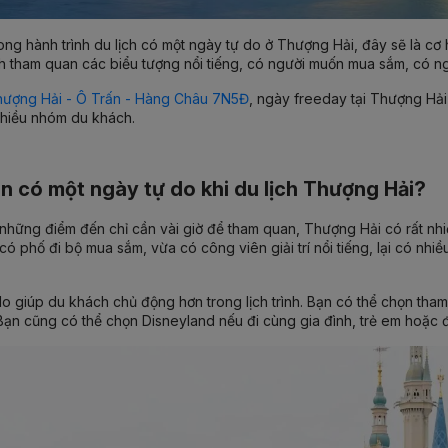
rong hành trình du lịch có
một ngày tự do ở Thượng Hải
, đây sẽ là cơ
h tham quan các biểu tượng nổi tiếng, có người muốn mua sắm, có ng
ượng Hải - Ô Trấn - Hàng Châu 7N5Đ
, ngày freeday tại Thượng Hải
nhiều nhóm du khách.
ên có một ngày tự do khi du lịch Thượng Hải?
hững điểm đến chỉ cần vài giờ để tham quan, Thượng Hải có rất nhi
 có phố đi bộ mua sắm, vừa có công viên giải trí nổi tiếng, lại có n
o giúp du khách chủ động hơn trong lịch trình. Bạn có thể chọn th
ạn cũng có thể chọn Disneyland nếu đi cùng gia đình, trẻ em hoặc đ