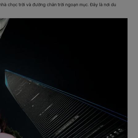
 nhà chọc trời và đường chân trời ngoạn mục. Đây là nơi du