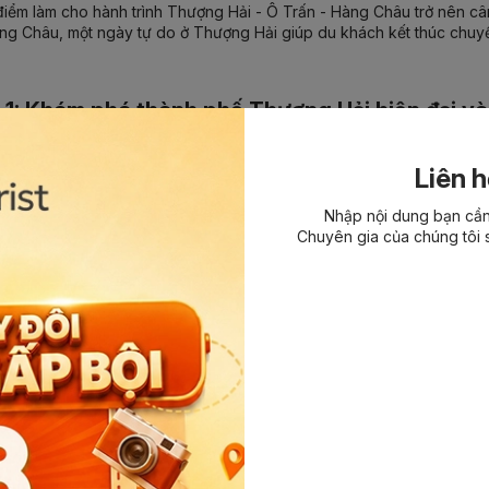
điểm làm cho hành trình Thượng Hải - Ô Trấn - Hàng Châu trở nên câ
ng Châu, một ngày tự do ở Thượng Hải giúp du khách kết thúc chuyế
 1: Khám phá thành phố Thượng Hải hiện đại và
hích kiến trúc hiện đại, thích ngắm thành phố, mua sắm và chụp ảnh tạ
Liên h
 hợp.
 trình tour, lựa chọn tham quan thành phố có thể bao gồm các điểm 
Nhập nội dung bạn cần 
hình Đông Phương Minh Châu và Phố đi bộ Nam Kinh
.
Chuyên gia của chúng tôi s