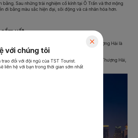
n bằng. Sau những trải nghiệm cổ kính tại Ô Trấn và thơ mộng
n đi bằng màu sắc hiện đại, sôi động và cá nhân hóa hơn.
 sầm uất
i các biểu tượng nổi tiếng, lịch trình City Tour Thượng Hải là
ệ với chúng tôi
nổi bật như
Lục Gia Chủy, Công viên phía Bắc Bến Thượng Hải,
trao đổi với đội ngũ của TST Tourist.
ẽ liên hệ với bạn trong thời gian sớm nhất