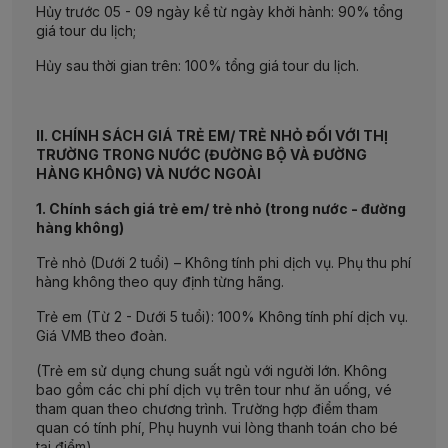
Hủy trước 05 - 09 ngày kể từ ngày khởi hành: 90% tổng
giá tour du lịch;
Hủy sau thời gian trên: 100% tổng giá tour du lịch.
II. CHÍNH SÁCH GIÁ TRẺ EM/ TRẺ NHỎ ĐỐI VỚI THỊ
TRƯỜNG TRONG NƯỚC (ĐƯỜNG BỘ VÀ ĐƯỜNG
HÀNG KHÔNG) VÀ NƯỚC NGOÀI
1. Chính sách giá trẻ em/ trẻ nhỏ (trong nước - đường
hàng không)
Trẻ nhỏ (Dưới 2 tuổi) – Không tính phi dịch vụ. Phụ thu phí
hàng không theo quy định từng hãng.
Trẻ em (Từ 2 - Dưới 5 tuổi): 100% Không tính phí dịch vụ.
Giá VMB theo đoàn.
(Trẻ em sử dụng chung suất ngủ với người lớn. Không
bao gồm các chi phí dịch vụ trên tour như ăn uống, vé
tham quan theo chương trình. Trường hợp điểm tham
quan có tính phí, Phụ huynh vui lòng thanh toán cho bé
tại điểm).