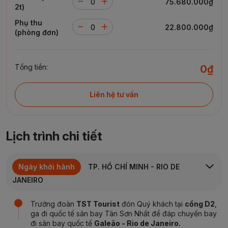
75.680.000₫
2t)
Phụ thu
22.800.000₫
(phòng đơn)
Tổng tiền:
0₫
Liên hệ tư vấn
Lịch trình chi tiết
Ngày khởi hành
TP. HỒ CHÍ MINH - RIO DE
JANEIRO
Trưởng đoàn
TST Tourist
đón Quý khách tại
cổng
D2
,
ga đi quốc tế sân bay
Tân Sơn Nhất
để đáp chuyến bay
đi sân bay quốc tế
Galeão -
Rio de Janeiro.