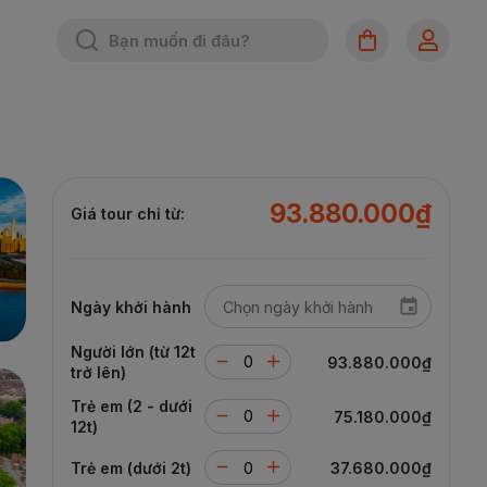
93.880.000₫
Giá tour chỉ từ:
Ngày khởi hành
Người lớn (từ 12t
93.880.000₫
trở lên)
Trẻ em (2 - dưới
75.180.000₫
12t)
Trẻ em (dưới 2t)
37.680.000₫