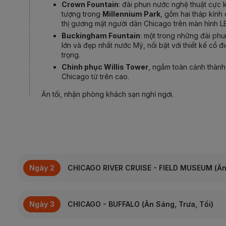
Crown Fountain
: đài phun nước nghệ thuật cực 
tượng trong
Millennium Park
, gồm hai tháp kính
thị gương mặt người dân Chicago trên màn hình L
Buckingham Fountain
: một trong những đài ph
lớn và đẹp nhất nước Mỹ, nổi bật với thiết kế cổ đ
trọng.
Chinh phục Willis Tower
, ngắm toàn cảnh thành
Chicago từ trên cao.
Ăn tối, nhận phòng khách sạn nghỉ ngơi.
Ngày 2
CHICAGO RIVER CRUISE - FIELD MUSEUM (Ăn 
Đoàn ăn sáng. Quý khách
trải nghiệm du thuyền Chi
Ngày 3
CHICAGO - BUFFALO (Ăn Sáng, Trưa, Tối)
River Cruise
, chiêm ngưỡng đường chân trời và các cô
kiến trúc đặc trưng của thành phố.