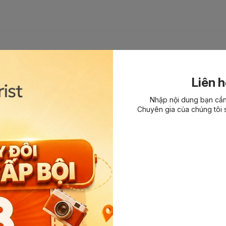
g con
 phá khu
ại Chợ
g đồ ăn
xin visa
 nhận
:
Liên h
 phí;
Nhập nội dung bạn cần 
Chuyên gia của chúng tôi s
tour du lịch;
tour du lịch;
our du lịch;
tour du lịch;
g:
 phí;