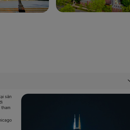
ại sân
đi
n tham
Chicago