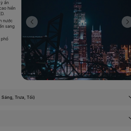
kỳ ấn
 cao hiển
ED.
un nước
iển sang
 phố
Sáng, Trưa, Tối)
cago
ng trình