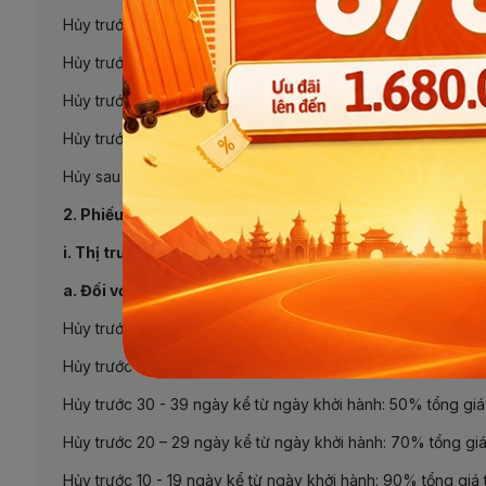
Hủy trước 21 - 30 ngày kể từ ngày khởi hành: 30% tổng giá 
Hủy trước 15 - 21 ngày kể từ ngày khởi hành: 50% tổng giá t
Hủy trước 10 - 14 ngày kể từ ngày khởi hành: 70% tổng giá t
Hủy trước 05 - 09 ngày kể từ ngày khởi hành: 90% tổng giá 
Hủy sau thời gian trên: 100% tổng giá tour du lịch.
2. Phiếu đăng ký du lịch nước ngoài
i. Thị trường xa (thị trường Âu - Úc - Mỹ - Phi)
a. Đối với các tour du lịch diễn ra trong các ngày lễ, Tết
Hủy trước 50 ngày trước ngày khởi hành: không mất phí;
Hủy trước 40 - 49 ngày kể từ ngày khởi hành: 30% tổng giá 
Hủy trước 30 - 39 ngày kể từ ngày khởi hành: 50% tổng giá 
Hủy trước 20 – 29 ngày kể từ ngày khởi hành: 70% tổng giá 
Hủy trước 10 - 19 ngày kể từ ngày khởi hành: 90% tổng giá t