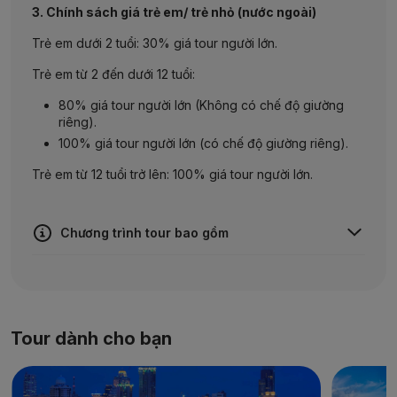
3. Chính sách giá trẻ em/ trẻ nhỏ (nước ngoài)
Trẻ em dưới 2 tuổi: 30% giá tour người lớn.
Trẻ em từ 2 đến dưới 12 tuổi:
80% giá tour người lớn (Không có chế độ giường
riêng).
100% giá tour người lớn (có chế độ giường riêng).
Trẻ em từ 12 tuổi trở lên: 100% giá tour người lớn.
Chương trình tour bao gồm
Vé máy bay khứ hồi hành trình:
TP. Hồ Chí Minh –
Bangkok – TP. Hồ Chí Minh
.
Phương tiện vận chuyển suốt tuyến tại điểm đến theo
chương trình.
Tour
dành cho bạn
Khách sạn tiêu chuẩn
4*
(2 người lớn/phòng). Nếu
có nhu cầu bố trí thêm giường riêng hoặc sử dụng
phòng đơn, vui lòng thông báo khi đăng ký tour và