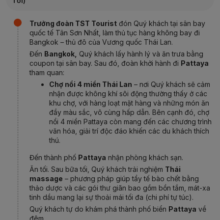
Tối)
Trưởng đoàn TST Tourist
đón Quý khách tại sân bay
quốc tế Tân Sơn Nhất, làm thủ tục hàng không bay đi
Bangkok – thủ đô của Vương quốc Thái Lan.
Đến
Bangkok,
Quý khách lấy hành lý và ăn trưa bằng
coupon tại sân bay. Sau đó, đoàn khởi hành đi
Pattaya
tham quan:
Chợ nổi 4 miền Thái Lan
– nơi Quý khách sẽ cảm
nhận được không khí sôi động thường thấy ở các
khu chợ, với hàng loạt mặt hàng và những món ăn
đầy màu sắc, vô cùng hấp dẫn. Bên cạnh đó, chợ
nổi 4 miền Pattaya còn mang đến các chương trình
văn hóa, giải trí độc đáo khiến các du khách thích
thú.
Đến thành phố
Pattaya
nhận phòng khách sạn.
Ăn tối. Sau bữa tối, Quý khách trải nghiệm
Thái
massage
– phương pháp giúp tẩy tế bào chết bằng
thảo dược và các gói thư giãn bao gồm bồn tắm, mát-xa
tinh dầu mang lại sự thoải mái tối đa (chi phí tự túc).
Quý khách tự do khám phá thành phố biển
Pattaya
về
đêm.