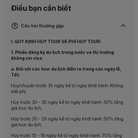
nhất tại đất nước Thái Lan.
ngồi tọa thiền được đúc nổi hoàn toàn bằng vàng
Điều bạn cần biết
ICONSIAM
– với tổng diện tích lên đến 750.000
Xe đưa đoàn di chuyển ra sân bay quốc tế thủ đô
ròng.
Buổi chiều, đoàn tham quan:
m², – là khu phức hợp đa chức năng bao gồm
Bangkok.
Hướng dẫn viên làm thủ tục hàng không cho
trung tâm thương mại, khu vui chơi giải trí, khách
Quý khách đáp chuyến bay về lại
Viếng tượng Phật Erawan
– ngôi đền linh thiêng
TP. Hồ Chí Minh.
Đến
Ăn tối. Buổi tối, xe đưa Quý khách đi thưởng thức chương
sạn và không gian nghệ thuật.
sân bay Tân Sơn Nhất, làm thủ tục nhập cảnh và lấy hành
bậc nhất tại thủ đô Bangkok.
Câu hỏi thường gặp
trình
Alcazar
của những vũ công chuyển giới Thái Lan.
lý. Kết thúc hành trình tham quan tại đất nước Thái Lan.
Quý khách tự do mua sắm và khám phá ẩm thực tại
Nghỉ đêm tại
Đoàn ăn tối. Nghỉ đêm tại
Pattaya.
Bangkok.
Tạm biệt và hẹn gặp lại Quý khách trong những hành
những trung tâm mua sắm hàng đầu tại thủ đô
I. QUY ĐỊNH HỦY TOUR VÀ PHÍ HỦY TOUR:
trình mới cùng
TST Tourist
.
Bangkok như:
Big C
,
CentralWorld
…
1. Phiếu đăng ký du lịch trong nước và thị trường
Quý khách tự do ăn tối với coupon tại trung tâm thương
không xin visa
mại. Xe đưa đoàn về khách sạn nghỉ ngơi.
a. Đối với các tour du lịch diễn ra trong các ngày lễ,
Tết:
Hủy/chuyển trước 35 ngày kể từ ngày khởi hành: Không
mất phí;
Hủy trước 30 - 35 ngày kể từ ngày khởi hành: 30% tổng
giá tour du lịch;
Hủy trước 20 - 29 ngày kể từ ngày khởi hành: 50% tổng
giá tour du lịch;
Hủy trước 10 - 19 ngày kể từ ngày khởi hành: 70% tổng