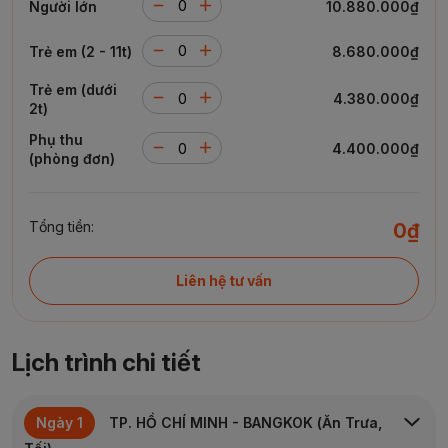
Người lớn
10.880.000₫
Trẻ em (2 - 11t)
8.680.000₫
Trẻ em (dưới
4.380.000₫
2t)
Phụ thu
4.400.000₫
(phòng đơn)
Tổng tiền:
0₫
Liên hệ tư vấn
Lịch trình chi tiết
Ngày 1
TP. HỒ CHÍ MINH
- BANGKOK
(Ăn Trưa,