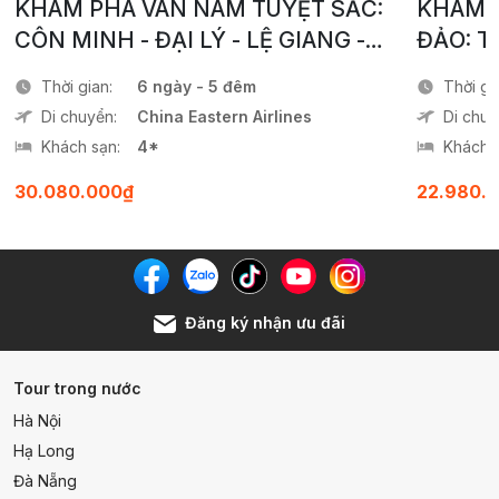
KHÁM PHÁ VÂN NAM TUYỆT SẮC:
KHÁM P
Phục vụ khăn lạnh, nước suối 500ml 01 phần/ Người/
Ngày.
CÔN MINH - ĐẠI LÝ - LỆ GIANG -
ĐẢO: T
Thuế GTGT.
SHANGRILA
HẢI
Thời gian:
6 ngày - 5 đêm
Thời gi
Di chuyển:
China Eastern Airlines
Di chuy
Khách sạn:
4*
Khách s
30.080.000₫
22.980.
Đăng ký nhận ưu đãi
Tour trong nước
Hà Nội
Hạ Long
Đà Nẵng