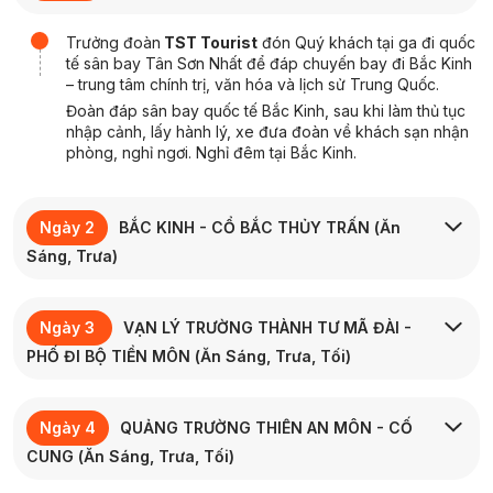
Trưởng đoàn
TST Tourist
đón Quý khách tại ga đi quốc
tế sân bay Tân Sơn Nhất để đáp chuyến bay đi Bắc Kinh
– trung tâm chính trị, văn hóa và lịch sử Trung Quốc.
Đoàn đáp sân bay quốc tế Bắc Kinh, sau khi làm thủ tục
nhập cảnh, lấy hành lý, xe đưa đoàn về khách sạn nhận
phòng, nghỉ ngơi. Nghỉ đêm tại Bắc Kinh.
Ngày 2
BẮC KINH - CỔ BẮC THỦY TRẤN
(Ăn
Sáng, Trưa)
Sau bữa sáng tại khách sạn, đoàn trả phòng, xe đưa
Ngày 3
VẠN LÝ TRƯỜNG THÀNH TƯ MÃ ĐÀI -
đoàn di chuyển đi
Cổ Bắc Thủy Trấn
– thị trấn nước
mang phong cách cổ trấn Trung Hoa, nằm dưới chân
PHỐ ĐI BỘ TIỀN MÔN
(Ăn Sáng, Trưa, Tối)
Trường Thành Tư Mã Đài
. Những mái nhà ngói xám, con
ngõ đá và dòng kênh uốn lượn tạo nên khung cảnh rất
Sau bữa sáng, đoàn di chuyển tham quan:
“cổ phong”.
Ngày 4
QUẢNG TRƯỜNG THIÊN AN MÔN - CỐ
Vạn Lý Trường Thành Tư Mã Đài
– một đoạn
Đến nơi, đoàn ăn trưa, sau đó tham quan:
Trường Thành nổi tiếng tại Bắc Kinh, được
CUNG
(Ăn Sáng, Trưa, Tối)
Khu Thủy Trấn
– dạo quanh và tham quan các khu
UNESCO công nhận là
Di sản Thế giới
và xếp
nhà cổ, ngõ nhỏ lát đá, cầu đá bắc qua kênh, tận