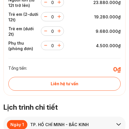
23.880.000₫
12t trở lên)
Trẻ em (2-dưới
19.280.000₫
12t)
Trẻ em (dưới
9.680.000₫
2t)
Phụ thu
4.500.000₫
(phòng đơn)
Tổng tiền:
0₫
Liên hệ tư vấn
Lịch trình chi tiết
Ngày 1
TP. HỒ CHÍ MINH - BẮC KINH