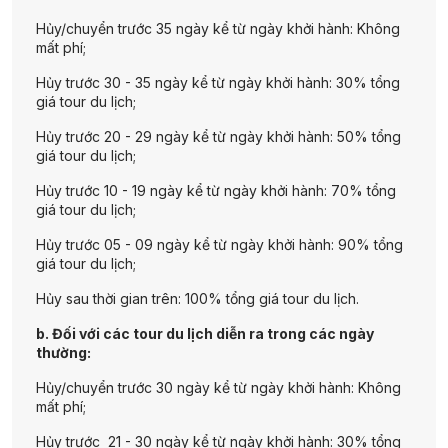
đô Bắc Kinh
làm thủ tục đáp chuyến bay về Việt Nam.
chăm sóc sức khỏe.
Hủy/chuyển trước 35 ngày kể từ ngày khởi hành: Không
Kết thúc hành trình
,
TST Tourist
chân thành cảm ơn quý
mất phí;
khách đã đồng hành cùng công ty và hẹn gặp lại quý
Buổi tối, đoàn trải nghiệm và thưởng thức
bữa tiệc cung
khách trong các chuyến đi tiếp theo!
yến
đầy mãn vị và mãn nhãn tại
Ngự Tiên Đô
– một bảo
Hủy trước 30 - 35 ngày kể từ ngày khởi hành: 30% tổng
tàng cung đình nhà Thanh thu nhỏ, nơi Quý khách có thể
giá tour du lịch;
tham quan và tìm hiểu về lịch sử nhà Thanh, sự kết hợp
hoàn hảo giữa lịch sử và tinh hoa ẩm thực. Quý khách
Hủy trước 20 - 29 ngày kể từ ngày khởi hành: 50% tổng
vừa dùng tiệc vừa đắm mình vào những phần trình diễn
giá tour du lịch;
nghệ thuật đặc sắc (chi phí thuê trang phục cổ trang và
trang điểm tự túc).
Hủy trước 10 - 19 ngày kể từ ngày khởi hành: 70% tổng
Sau đó, xe đưa đoàn về khách sạn nghỉ ngơi. Nghỉ đêm
giá tour du lịch;
tại Bắc Kinh.
Hủy trước 05 - 09 ngày kể từ ngày khởi hành: 90% tổng
giá tour du lịch;
Hủy sau thời gian trên: 100% tổng giá tour du lịch.
b. Đối với các tour du lịch diễn ra trong các ngày
thường:
Hủy/chuyển trước 30 ngày kể từ ngày khởi hành: Không
mất phí;
Hủy trước 21 - 30 ngày kể từ ngày khởi hành: 30% tổng