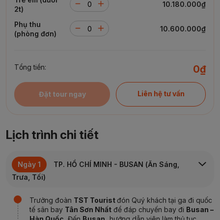
10.180.000₫
2t)
Phụ thu
10.600.000₫
(phòng đơn)
Tổng tiền:
0₫
Liên hệ tư vấn
Đặt tour ngay
Lịch trình chi tiết
Ngày 1
TP. HỒ CHÍ MINH
- BUSAN (Ăn Sáng,
Trưa, Tối)
Trưởng đoàn
TST Tourist
đón Quý khách tại ga đi quốc
tế sân bay
Tân Sơn Nhất
để đáp chuyến bay đi
Busan –
Hàn Quốc.
Đến
Busan,
hướng dẫn viên
làm thủ tục