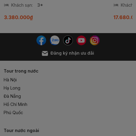
Khách sạn:
3*
Khách s
3.380.000₫
17.680.0
Đăng ký nhận ưu đãi
Tour trong nước
Hà Nội
Hạ Long
Đà Nẵng
Hồ Chí Minh
Phú Quốc
Tour nước ngoài