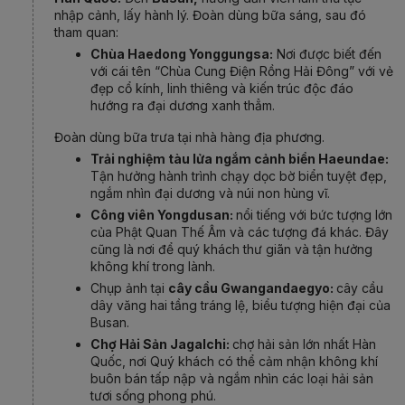
nhập cảnh, lấy hành lý.
Đoàn dùng bữa sáng, sau đó
tham quan
:
Chùa Haedong Yonggungsa:
Nơi
được biết đến
với cái tên “Chùa Cung Điện Rồng Hải Đông” với vẻ
đẹp cổ kính, linh thiêng và kiến trúc độc đáo
hướng ra đại dương xanh thẳm.
Đoàn dùng bữa trưa
tại nhà hàng địa phương
.
Trải nghiệm tàu lửa ngắm cảnh biển Haeundae:
Tận hưởng hành trình chạy dọc bờ biển tuyệt đẹp,
ngắm nhìn đại dương và núi non hùng vĩ.
Công viên Yongdusan:
nổi tiếng với bức tượng lớn
của Phật Quan Thế Âm và các tượng đá khác. Đây
cũng là nơi để quý khách thư giãn và tận hưởng
không khí trong lành.
Chụp ảnh tại
cây cầu Gwangandaegyo:
cây cầu
dây văng hai tầng tráng lệ, biểu tượng hiện đại của
Busan.
Chợ Hải Sản Jagalchi:
chợ hải sản lớn nhất Hàn
Quốc, nơi Quý khách có thể cảm nhận không khí
buôn bán tấp nập và ngắm nhìn các loại hải sản
tươi sống phong phú.