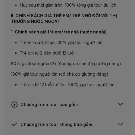
Hủy
sau
thời
gian
trên
: 100%
tổng
giá
tour du
lịch
.
II. CHÍNH SÁCH GIÁ TRẺ EM/ TRẺ NHỎ ĐỐI VỚI THỊ
TRƯỜNG NƯỚC NGOÀI
1. Chính sách giá trẻ em/ trẻ nhỏ (nước ngoài)
Trẻ em dưới 2 tuổi: 30% giá tour người lớn.
Trẻ em từ 2 đến dưới 12 tuổi:
80%
giá
tour
người
lớn
(
Không
có
chế
độ
giường
riêng
).
100%
giá
tour
người
lớn
(
có
chế
độ
giường
riêng
).
Trẻ em từ 12 tuổi trở lên: 100% giá tour người lớn.
Chương trình tour bao gồm
Vé máy bay
khứ hồi
quốc tế
chặng
TP. HCM
–
Chương trình tour không bao gồm
BUSAN // SEOUL
– TP. HCM.
Phương tiện vận chuyển suốt tuyến tại điểm đến theo