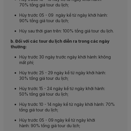
70%
tổng
giá
tour du
lịch
;
Hủy
trước
05
-
09
ngày
kể
từ
ngày
khởi
hành
:
90%
tổng
giá
tour du
lịch
;
Hủy
sau
thời
gian
trên
: 100%
tổng
giá
tour du
lịch
.
b. Đối với các tour du lịch diễn ra trong các ngày
thường:
Hủy
trước
30 ngày
trướ
c
n
g
ày
khởi
hành
:
khô
ng
mất
phí
;
Hủy
trước
25 - 29
ngày
kể
từ
ngày
khởi
hành
:
30%
tổng
giá
tour du
lịch
;
Hủy
trước
15 - 24
ngày
kể
từ
ngày
khởi
hành
:
50%
tổng
giá
tour du
lịch
;
Hủy
trư
ớ
c
10
-
14
ngày
kể từ
ngày
khở
i hành: 7
0%
t
ổng giá tour du
lịch
;
Hủy
trư
ớc 05 - 09
ngà
y
k
ể
từ
n
gày
k
hởi
h
à
nh:
90%
tổng
giá
t
our d
u lịch;