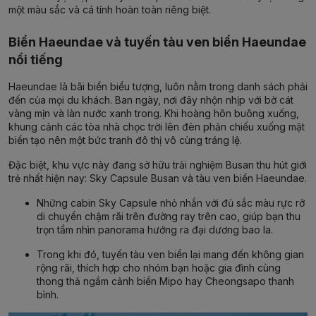
một màu sắc và cá tính hoàn toàn riêng biệt.
Biển Haeundae và tuyến tàu ven biển Haeundae
nổi tiếng
Haeundae là bãi biển biểu tượng, luôn nằm trong danh sách phải
đến của mọi du khách. Ban ngày, nơi đây nhộn nhịp với bờ cát
vàng mịn và làn nước xanh trong. Khi hoàng hôn buông xuống,
khung cảnh các tòa nhà chọc trời lên đèn phản chiếu xuống mặt
biển tạo nên một bức tranh đô thị vô cùng tráng lệ.
Đặc biệt, khu vực này đang sở hữu
trải nghiệm Busan
thu hút giới
trẻ nhất hiện nay:
Sky Capsule Busan
và
tàu ven biển Haeundae
.
Những cabin Sky Capsule nhỏ nhắn với đủ sắc màu rực rỡ
di chuyển chậm rãi trên đường ray trên cao, giúp bạn thu
trọn tầm nhìn panorama hướng ra đại dương bao la.
Trong khi đó, tuyến tàu ven biển lại mang đến không gian
rộng rãi, thích hợp cho nhóm bạn hoặc gia đình cùng
thong thả ngắm cảnh biển Mipo hay Cheongsapo thanh
bình.