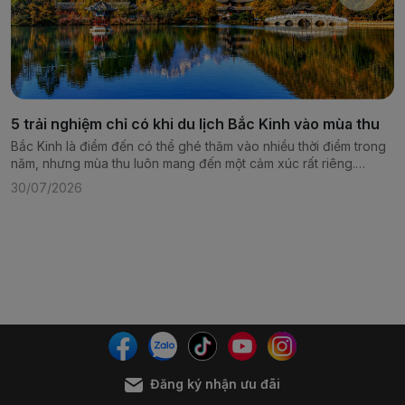
5 trải nghiệm chỉ có khi du lịch Bắc Kinh vào mùa thu
Bắc Kinh là điểm đến có thể ghé thăm vào nhiều thời điểm trong
năm, nhưng mùa thu luôn mang đến một cảm xúc rất riêng.
Không khí dịu mát, bầu trời trong xanh và những hàng cây bắt
30/07/2026
đầu thay màu khiến thành phố cổ kính này trở nên mềm mại, gần
gũi hơn. Những công trình vốn đã quen thuộc như Tử Cấm
Thành, Di Hòa Viên hay Vạn Lý Trường Thành cũng khoác lên
diện mạo khác khi...
Đăng ký nhận ưu đãi