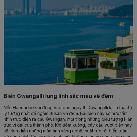
Biển Gwangalli lung linh sắc màu về đêm
Nếu Haeundae sôi động vào ban ngày thì Gwangalli lại là tọa độ
lý tưởng nhất để ngắm Busan về đêm. Bãi biển này sở hữu tầm
nhìn trực diện ra cầu Gwangan, một trong những biểu tượng kiến
trúc vĩ đại của thành phố. Khi đêm xuống, cây cầu vượt biển này
sẽ trình diễn những màn ánh sáng nghệ thuật rực rỡ, biến toàn
bộ vùng vịnh Gwangalli thành một không gian vô cùng lãng mạn.