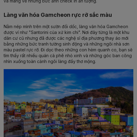
và mang về những bức ảnh check in ấn tượng.
Làng văn hóa Gamcheon rực rỡ sắc màu
Nằm nép mình trên một sườn đồi dốc, làng văn hóa Gamcheon
được ví như "Santorini của xứ kim chi". Nơi đây từng là một khu
dân cư cũ nhưng đã được các nghệ sĩ địa phương thay áo mới
bằng những bức tranh tường sinh động và những ngôi nhà sơn
màu pastel rực rỡ. Đi dọc theo những con hẻm quanh co, bạn sẽ
tìm thấy rất nhiều quán cà phê nhỏ xinh và những góc ban công
nhìn xuống toàn cảnh ngôi làng đầy thơ mộng.