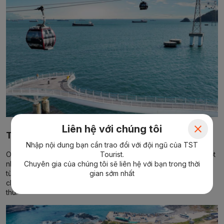
Liên hệ với chúng tôi
Thử thách lòng can đảm tại Oryukdo Skywalk
Nhập nội dung bạn cần trao đổi với đội ngũ của TST
Oryukdo Skywalk là một đường đi bộ ngắn bằng kính trong suốt
Tourist.
nhô ra từ vách đá ven biển. Bước đi trên mặt kính, nhìn xuống
Chuyên gia của chúng tôi sẽ liên hệ với bạn trong thời
từng đợt sóng tung bọt trắng xóa vỗ vào ghềnh đá ngay dưới
gian sớm nhất
chân mình chắc chắn là một trải nghiệm vừa hồi hộp vừa thích
thú.