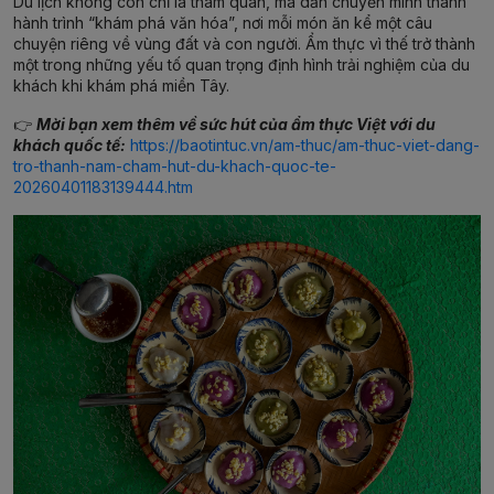
Du lịch không còn chỉ là tham quan, mà dần chuyển mình thành
hành trình “khám phá văn hóa”, nơi mỗi món ăn kể một câu
chuyện riêng về vùng đất và con người. Ẩm thực vì thế trở thành
một trong những yếu tố quan trọng định hình trải nghiệm của du
khách khi khám phá miền Tây.
👉
Mời bạn xem thêm về sức hút của ẩm thực Việt với du
khách quốc tế:
https://baotintuc.vn/am-thuc/am-thuc-viet-dang-
tro-thanh-nam-cham-hut-du-khach-quoc-te-
20260401183139444.htm