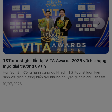
TSTtourist ghi dấu tại VITA Awards 2026 với hai hạng
mục giải thưởng uy tín
Hơn 30 năm đồng hành cùng du khách, TSTtourist luôn kiên
định với định hướng kiến tạo những chuyến đi chỉn chu, an tâm
và giàu giá trị trải nghiệm. Từ các tuyến nội địa giàu bản sắc đến
10/07/2026
những chương trình quốc tế đòi hỏi tiêu chuẩn tổ chức cao, mỗi
sản phẩm đều được xây dựng trên nền tảng am hiểu điểm đến,
năng lực vận hành chuyên nghiệp và tinh thần phục vụ tận tâm.
Trên hành trình...