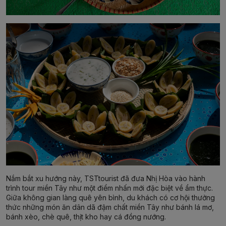
Nắm bắt xu hướng này, TSTtourist đã đưa Nhị Hòa vào hành
trình tour miền Tây như một điểm nhấn mới đặc biệt về ẩm thực.
Giữa không gian làng quê yên bình, du khách có cơ hội thưởng
thức những món ăn dân dã đậm chất miền Tây như bánh lá mơ,
bánh xèo, chè quê, thịt kho hay cá đồng nướng.